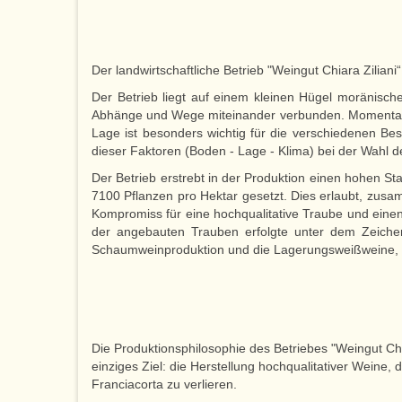
Der landwirtschaftliche Betrieb "Weingut Chiara Zilia
Der Betrieb liegt auf einem kleinen Hügel moränisc
Abhänge und Wege miteinander verbunden. Momentan s
Lage ist besonders wichtig für die verschiedenen Be
dieser Faktoren (Boden - Lage - Klima) bei der Wahl d
Der Betrieb erstrebt in der Produktion einen hohen S
7100 Pflanzen pro Hektar gesetzt. Dies erlaubt, zusam
Kompromiss für eine hochqualitative Traube und einen
der angebauten Trauben erfolgte unter dem Zeichen 
Schaumweinproduktion und die Lagerungsweißweine, Me
Die Produktionsphilosophie des Betriebes "Weingut Chiar
einziges Ziel: die Herstellung hochqualitativer Weine,
Franciacorta zu verlieren.