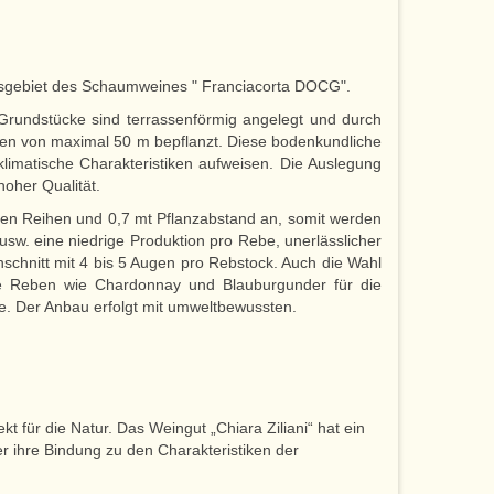
tionsgebiet des Schaumweines " Franciacorta DOCG".
Grundstücke sind terrassenförmig angelegt und durch
en von maximal 50 m bepflanzt. Diese bodenkundliche
limatische Charakteristiken aufweisen. Die Auslegung
hoher Qualität.
 den Reihen und 0,7 mt Pflanzabstand an, somit werden
usw. eine niedrige Produktion pro Rebe, unerlässlicher
schnitt mit 4 bis 5 Augen pro Rebstock. Auch die Wahl
nale Reben wie Chardonnay und Blauburgunder für die
. Der Anbau erfolgt mit umweltbewussten.
t für die Natur. Das Weingut „Chiara Ziliani“ hat ein
ber ihre Bindung zu den Charakteristiken der