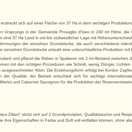
ni“ erstreckt sich auf einer Fläche von 37 Ha in dem wichtigen Produk
hen Ursprungs in der Gemeinde Provaglio d'Iseo in 240 mt Höhe, die 
ind 37 Ha Land in ost-bis südwestlicher Lage mit Höhenunterschied
stimmungen der einzelnen Grundstücke, die auch verschiedene mikrok
er einzelnen Grundstücke erlaubt eine unterschiedliche Produktion mit 
tandard und pflanzt die Reben in Spalieren mit 2 mt Abstand zwischen
men mit den richtigen Prozeduren wie Schnitt, wenig Dünger, Lichten 
 ausgezeichneten Wein. Die Erziehungsform erfolgt bei Kordon Zapfen
der Qualität, der Betrieb entschied sich für wichtige internatio
rlot und Cabernet Sauvignon für die Produktion der Reserverotweine
a Ziliani“ stutzt sich auf 2 Grundprinzipien: Qualitätssuche und Respek
 die ihre Eigenschaften in Farbe und Duft voll entfalten können, ohne a